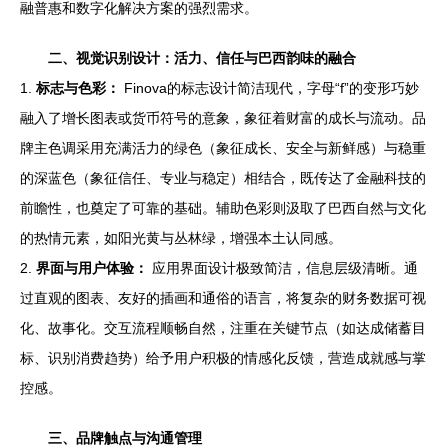
融普惠和数字化解决方案的强烈需求。
二、视觉识别设计：活力、信任与巴西韵味的融合
1.
标志与色彩：
Finova的标志设计简洁现代，字母“f”的变形巧妙
融入了增长图表或货币符号的意象，象征着财富的成长与流动。品
牌主色调采用充满活力的绿色（象征成长、安全与新鲜感）与稳重
的深蓝色（象征信任、专业与稳定）相结合，既传达了金融科技的
前瞻性，也奠定了可靠的基础。辅助色彩则汲取了巴西自然与文化
的热情元素，如阳光黄与丛林绿，增强本土认同感。
2.
界面与用户体验：
应用界面设计极致简洁，信息层级清晰。通
过直观的图表、友好的插画和通俗的语言，将复杂的财务数据可视
化、故事化。交互流程顺畅自然，注重在关键节点（如达成储蓄目
标、识别消费趋势）给予用户积极的情感化反馈，营造成就感与掌
控感。
三、品牌触点与沟通管理