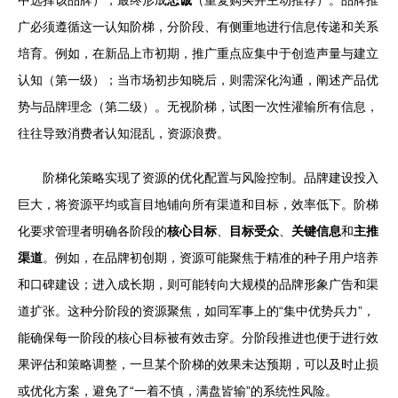
中选择该品牌），最终形成
忠诚
（重复购买并主动推荐）。品牌推
广必须遵循这一认知阶梯，分阶段、有侧重地进行信息传递和关系
培育。例如，在新品上市初期，推广重点应集中于创造声量与建立
认知（第一级）；当市场初步知晓后，则需深化沟通，阐述产品优
势与品牌理念（第二级）。无视阶梯，试图一次性灌输所有信息，
往往导致消费者认知混乱，资源浪费。
阶梯化策略实现了资源的优化配置与风险控制。品牌建设投入
巨大，将资源平均或盲目地铺向所有渠道和目标，效率低下。阶梯
化要求管理者明确各阶段的
核心目标
、
目标受众
、
关键信息
和
主推
渠道
。例如，在品牌初创期，资源可能聚焦于精准的种子用户培养
和口碑建设；进入成长期，则可能转向大规模的品牌形象广告和渠
道扩张。这种分阶段的资源聚焦，如同军事上的“集中优势兵力”，
能确保每一阶段的核心目标被有效击穿。分阶段推进也便于进行效
果评估和策略调整，一旦某个阶梯的效果未达预期，可以及时止损
或优化方案，避免了“一着不慎，满盘皆输”的系统性风险。