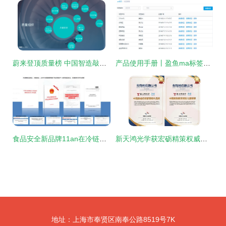
蔚来登顶质量榜 中国智造敲开全球豪华品牌大门
产品使用手册丨盈鱼ma标签管理功能使用方法 品牌管理
食品安全新品牌11an在冷链领域大展拳脚 品牌管理的先行者
新天鸿光学获宏砺精策权威确认，荣膺中国高端近视管理镜片品牌等两项市场地位
地址：上海市奉贤区南奉公路8519号7K